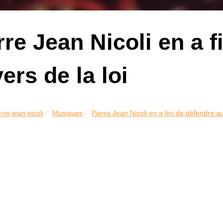
rre Jean Nicoli en a f
vers de la loi
rre jean nicoli
Musiques
Pierre Jean Nicoli en a fini de défendre au