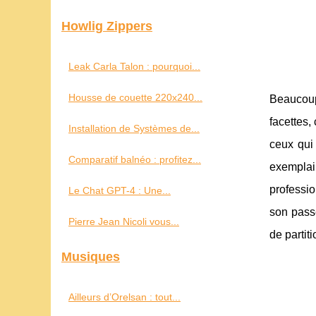
Howlig Zippers
Leak Carla Talon : pourquoi...
Housse de couette 220x240...
Beaucou
facettes,
Installation de Systèmes de...
ceux qui 
Comparatif balnéo : profitez...
exemplai
professio
Le Chat GPT-4 : Une...
son passé
Pierre Jean Nicoli vous...
de partiti
Musiques
Ailleurs d’Orelsan : tout...