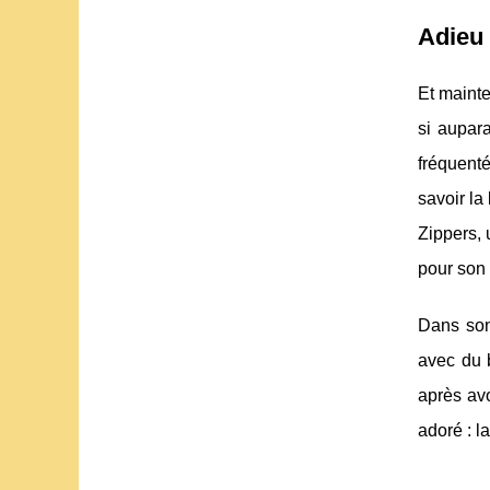
Adieu 
Et mainte
si aupara
fréquenté
savoir la
Zippers, 
pour son
Dans son
avec du b
après avo
adoré : l