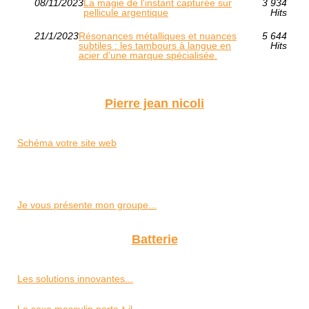
08/11/2023
La magie de l'instant capturée sur
3 934
pellicule argentique
Hits
21/1/2023
Résonances métalliques et nuances
5 644
subtiles : les tambours à langue en
Hits
acier d'une marque spécialisée.
Pierre jean nicoli
Schéma votre site web
Je vous présente mon groupe...
Batterie
Les solutions innovantes...
Le sexe masculin porte-t-il...