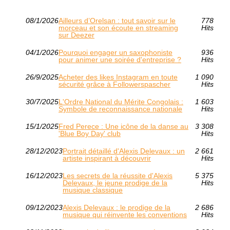
08/1/2026
Ailleurs d’Orelsan : tout savoir sur le
778
morceau et son écoute en streaming
Hits
sur Deezer
04/1/2026
Pourquoi engager un saxophoniste
936
pour animer une soirée d'entreprise ?
Hits
26/9/2025
Acheter des likes Instagram en toute
1 090
sécurité grâce à Followerspascher
Hits
30/7/2025
L'Ordre National du Mérite Congolais :
1 603
Symbole de reconnaissance nationale
Hits
15/1/2025
Fred Perece : Une icône de la danse au
3 308
'Blue Boy Day' club
Hits
28/12/2023
Portrait détaillé d'Alexis Delevaux : un
2 661
artiste inspirant à découvrir
Hits
16/12/2023
Les secrets de la réussite d'Alexis
5 375
Delevaux, le jeune prodige de la
Hits
musique classique
09/12/2023
Alexis Delevaux : le prodige de la
2 686
musique qui réinvente les conventions
Hits